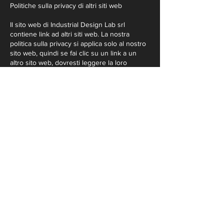
Politiche sulla privacy di altri siti web
Il sito web di Industrial Design Lab srl
contiene link ad altri siti web. La nostra
politica sulla privacy si applica solo al nostro
sito web, quindi se fai clic su un link a un
altro sito web, dovresti leggere la loro
politica sulla privacy.
Modifiche alla nostra politica sulla privacy
Industrial Design Lab srl mantiene la sua
politica sulla privacy sotto revisione regolare
e pubblica eventuali aggiornamenti su
questa pagina web. Questa politica sulla
privacy è stata aggiornata l'ultima volta il 27
maggio 2024.
Ci riserviamo il diritto di modificare questa
informativa sulla privacy in qualsiasi
momento, quindi ti preghiamo di controllarla
frequentemente. Cambiamenti e chiarimenti
entreranno in vigore immediatamente dopo
la loro pubblicazione sul sito web. Se