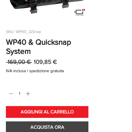
SKU: WP40_QSnap
WP40 & Quicksnap
System
Prezzo
Prezzo
 169,00 € 
109,85 €
regolare
scontato
IVA inclusa
|
spedizione gratuita
Quantità
*
AGGIUNGI AL CARRELLO
ACQUISTA ORA