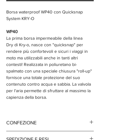
Borsa waterproof WP40 con Quicksnap
System KRY-O
WP40
La prima borsa impermeabile della linea
Dry di Kry-o, nasce con "quicksnap" per
rendere più confortevoli e sicuri i viaggi in
moto ma utilizzabili anche in tanti altri
contesti! Realizzata in poliuretano bi-
spalmato con una speciale chiusura "roll-up"
fornisce una totale protezione del suo
contenuto contro acqua e sabbia. La valvola
per l'aria permette di sfruttare al massimo la
capienza della borsa.
QUICKSNAP
Un nuovo sistema di fissaggio facile ed
CONFEZIONE
intuitivo, composto da una maniglia e 4 ganci,
è stato progettato per viaggiare in
nr 1 WP40 borsa waterproof
totale sicurezza con le borse impermeabili
SPEDIZIONE E RESI